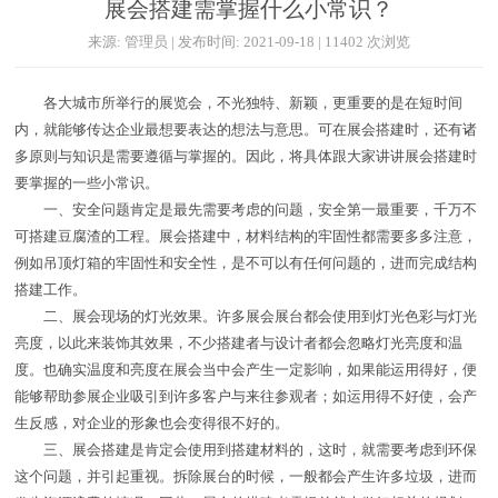
展会搭建需掌握什么小常识？
来源: 管理员 | 发布时间: 2021-09-18 | 11402 次浏览
各大城市所举行的展览会，不光独特、新颖，更重要的是在短时间
内，就能够传达企业最想要表达的想法与意思。可在展会搭建时，还有诸
多原则与知识是需要遵循与掌握的。因此，将具体跟大家讲讲展会搭建时
要掌握的一些小常识。
一、安全问题肯定是最先需要考虑的问题，安全第一最重要，千万不
可搭建豆腐渣的工程。展会搭建中，材料结构的牢固性都需要多多注意，
例如吊顶灯箱的牢固性和安全性，是不可以有任何问题的，进而完成结构
搭建工作。
二、展会现场的灯光效果。许多展会展台都会使用到灯光色彩与灯光
亮度，以此来装饰其效果，不少搭建者与设计者都会忽略灯光亮度和温
度。也确实温度和亮度在展会当中会产生一定影响，如果能运用得好，便
能够帮助参展企业吸引到许多客户与来往参观者；如运用得不好使，会产
生反感，对企业的形象也会变得很不好的。
三、展会搭建是肯定会使用到搭建材料的，这时，就需要考虑到环保
这个问题，并引起重视。拆除展台的时候，一般都会产生许多垃圾，进而